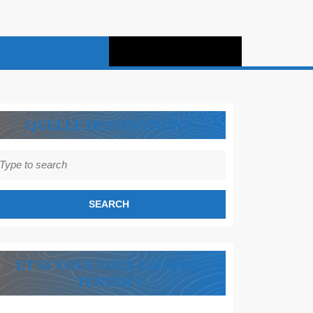
QUELLE DESTINATION ?
earch
r:
ET SI VOUS VOUS LAISSIEZ
TENTER ?