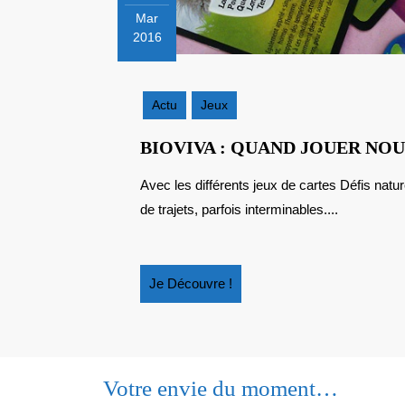
Mar
2016
30
mars
2016
Actu
Jeux
BIOVIVA : QUAND JOUER NOU
Avec les différents jeux de cartes Défis nature, Bioviva va occuper vos enfants durant des heures
de trajets, parfois interminables....
Je
Je Découvre !
Découvre
!
Votre envie du moment…