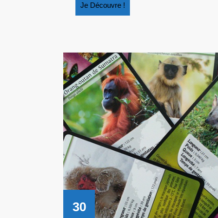
Je
Je Découvre !
Découvre
!
30