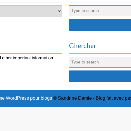
Search
for:
Chercher
 other important information
Search
for:
e WordPress pour blogs
© Sandrine Damie - Blog fait avec pa