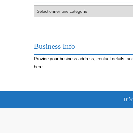
Votre
envie
du
moment…
Business Info
Provide your business address, contact details, and
here.
Thèm