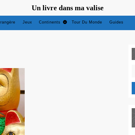
Un livre dans ma valise
trangère
Jeux
Continents
Tour Du Monde
Guides
S
fo