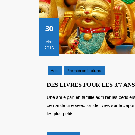
30
Mar
2016
30
mars
2016
Asie
Premières lectures
DES LIVRES POUR LES 3/7 A
Une amie part en famille admirer les cerisiers en fleurs au Japon dans quelques jours. Elle m’a
demandé une sélection de livres sur le Japon 
les plus petits....