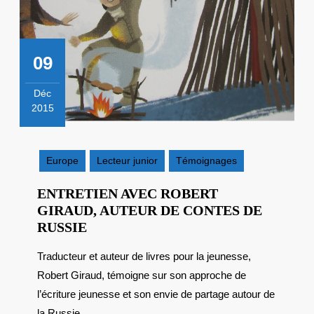
09
Déc
2015
9
décembre
2015
Europe
Lecteur junior
Témoignages
ENTRETIEN AVEC ROBERT
GIRAUD, AUTEUR DE CONTES DE
ENTRETIEN
RUSSIE
AVEC
Traducteur et auteur de livres pour la jeunesse,
ROBERT
Robert Giraud, témoigne sur son approche de
GIRAUD,
AUTEUR
l’écriture jeunesse et son envie de partage autour de
DE
la Russie....