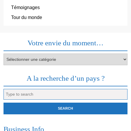
Témoignages
Tour du monde
Votre envie du moment…
Votre
envie
du
moment…
A la recherche d’un pays ?
Search
for:
Business Info