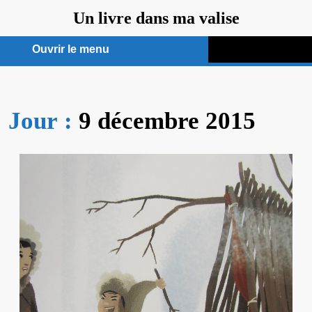
Aller
Un livre dans ma valise
au
contenu
Ouvrir le menu
Ouvrir
le
Jour :
9 décembre 2015
menu