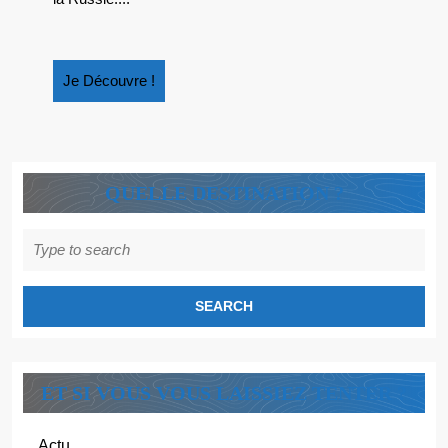
CONTES
DE
RUSSIE
Je
Je Découvre !
Découvre
!
QUELLE DESTINATION ?
Search
for:
ET SI VOUS VOUS LAISSIEZ TENTER ?
Actu