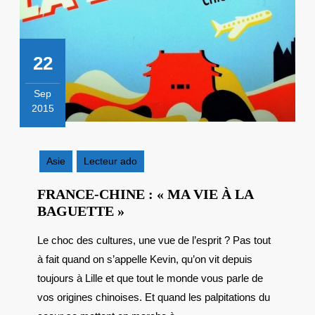
22
Sep
2015
22
septembre
2015
Asie
Lecteur ado
FRANCE-CHINE : « MA VIE À LA
FRANCE-
BAGUETTE »
CHINE
Le choc des cultures, une vue de l’esprit ? Pas tout
:
à fait quand on s’appelle Kevin, qu’on vit depuis
« MA
VIE
toujours à Lille et que tout le monde vous parle de
À
vos origines chinoises. Et quand les palpitations du
LA