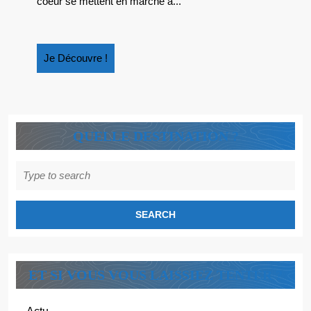
coeur se mettent en marche à...
BAGUETTE »
Je
Je Découvre !
Découvre
!
QUELLE DESTINATION ?
Search
for:
ET SI VOUS VOUS LAISSIEZ TENTER ?