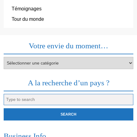
Témoignages
Tour du monde
Votre envie du moment…
Votre
envie
du
moment…
A la recherche d’un pays ?
Search
for:
Business Info