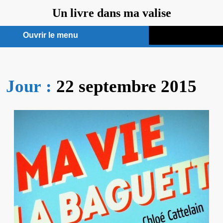
Aller
Un livre dans ma valise
au
contenu
Ouvrir le menu
Ouvrir
le
Jour :
22 septembre 2015
menu