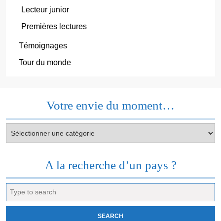
Lecteur junior
Premières lectures
Témoignages
Tour du monde
Votre envie du moment…
Votre
envie
du
moment…
A la recherche d’un pays ?
Search
for: