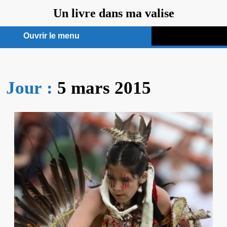
Aller
Un livre dans ma valise
au
contenu
Ouvrir le menu
Ouvrir
le
Jour :
5 mars 2015
menu