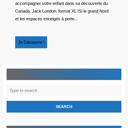
POUR
accompagner votre enfant dans sa découverte du
ENFANTS
Canada. Jack London, format XL !Si le grand Nord
et les espaces enneigés à perte...
Je
Je Découvre !
Découvre
!
QUELLE DESTINATION ?
Search
for: