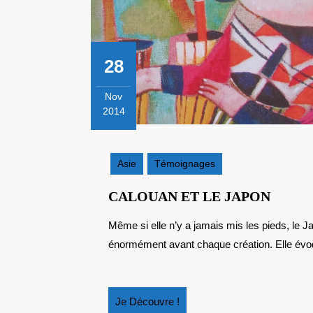
28
Nov
2014
28
novembre
2014
Asie
Témoignages
CALO
CALOUAN ET LE JAPON
ET
Même si elle n’y a jamais mis les pieds, le Japon inspire cette auteure jeunesse qui se documente
LE
énormément avant chaque création. Elle évoqu
JAPO
Je
Je Découvre !