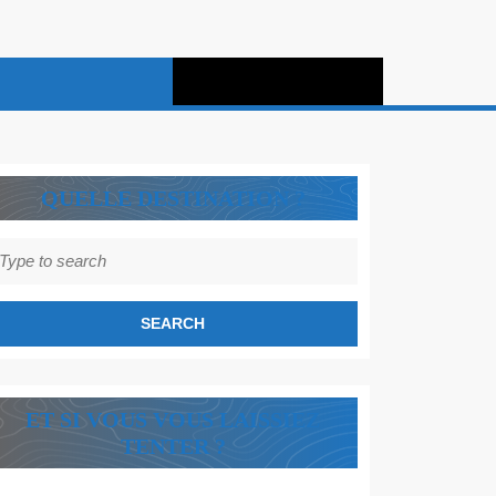
QUELLE DESTINATION ?
earch
r:
ET SI VOUS VOUS LAISSIEZ
TENTER ?