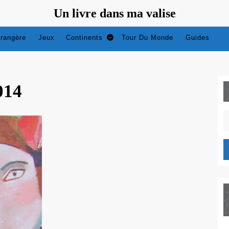
Un livre dans ma valise
trangère
Jeux
Continents
Tour Du Monde
Guides
014
S
fo