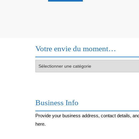
Découvre
!
Votre envie du moment…
Votre
envie
du
moment…
Business Info
Provide your business address, contact details, and
here.