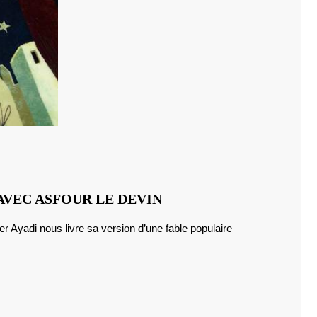
L’ART
 AVEC ASFOUR LE DEVIN
DIVINATOIRE
À
TUNIS
AVEC
ASFOUR
LE