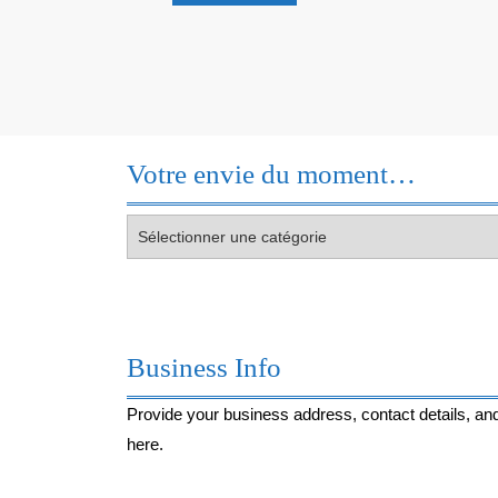
Découvre
!
Votre envie du moment…
Votre
envie
du
moment…
Business Info
Provide your business address, contact details, and
here.