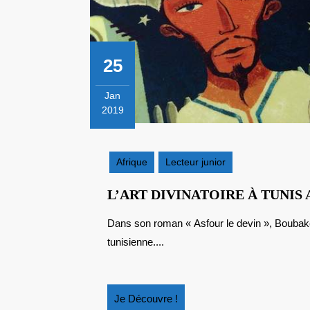
25
Jan
2019
25
janvier
2019
Afrique
Lecteur junior
L’ART DIVINATOIRE À TUNIS
Dans son roman « Asfour le devin », Boubaker Ayadi nous livre sa version d’une fable populaire
tunisienne....
Je
Je Découvre !