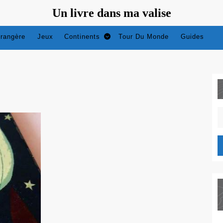
Un livre dans ma valise
trangère
Jeux
Continents
Tour Du Monde
Guides
S
fo