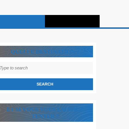
QUELLE DESTINATION ?
earch
r:
ET SI VOUS VOUS LAISSIEZ
TENTER ?