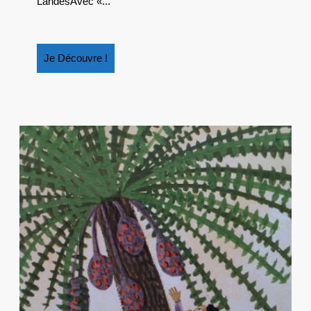
LandesAvec «...
?
Je
Je Découvre !
Découvre
!