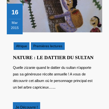
16
Mar
2015
16
mars
2015
Afrique
Premières lectures
NATU
NATURE : LE DATTIER DU SULTAN
:
Quelle zizanie quand le dattier du sultan n’apporte
LE
pas sa généreuse récolte annuelle ! A vous de
DATTI
DU
découvrir cet album où le personnage principal est
SULTA
un bel arbre capricieux…...
Je
Je Découvre !