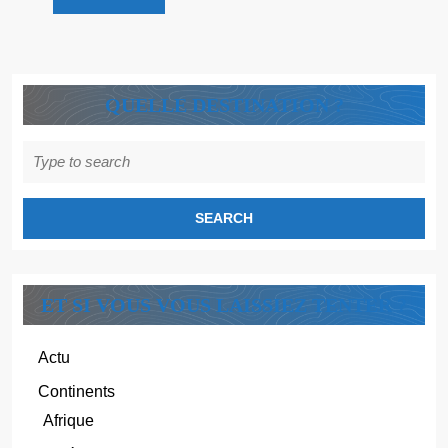
Découvre
!
QUELLE DESTINATION ?
Search
for:
ET SI VOUS VOUS LAISSIEZ TENTER ?
Actu
Continents
Afrique