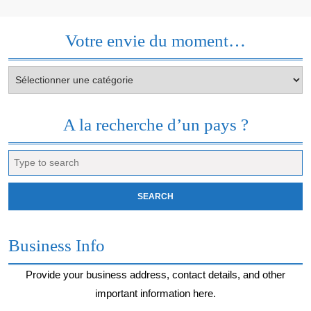
Votre envie du moment…
Votre
envie
du
moment…
A la recherche d’un pays ?
Search
for:
Business Info
Provide your business address, contact details, and other
important information here.