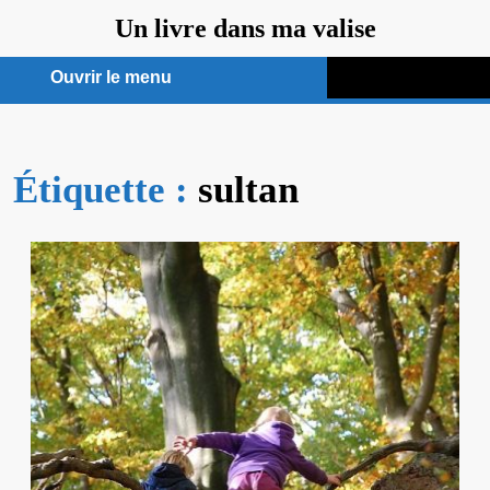
Aller
Un livre dans ma valise
au
contenu
Ouvrir le menu
Ouvrir
le
Étiquette :
menu
sultan