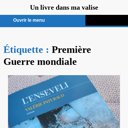
Aller
Un livre dans ma valise
au
contenu
Ouvrir le menu
Ouvrir
le
Étiquette :
menu
Première
Guerre mondiale