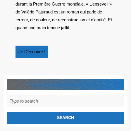
« L’ENSEVELI »
durant la Première Guerre mondiale. « L’enseveli »
DE
de Valérie Paturaud est un roman qui parle de
VALÉRIE
terreur, de douleur, de reconstruction et d’amitié. Et
PATURAUD
quand une main tendue jaillit...
Je
Je Découvre !
Découvre
!
QUELLE DESTINATION ?
Search
for: