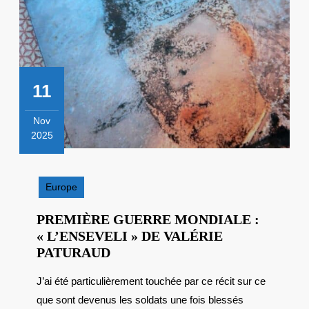
11
Nov
2025
11
novembre
2025
Europe
PREMIÈRE GUERRE MONDIALE :
« L’ENSEVELI » DE VALÉRIE
PREMIÈRE
PATURAUD
GUERRE
J’ai été particulièrement touchée par ce récit sur ce
MONDIALE
que sont devenus les soldats une fois blessés
: