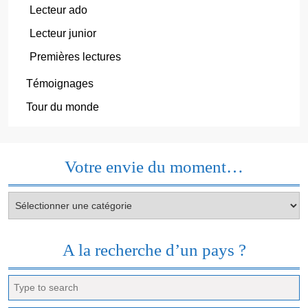
Lecteur ado
Lecteur junior
Premières lectures
Témoignages
Tour du monde
Votre envie du moment…
Votre
envie
du
moment…
A la recherche d’un pays ?
Search
for: