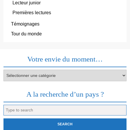
Lecteur junior
Premières lectures
Témoignages
Tour du monde
Votre envie du moment…
Votre
envie
du
moment…
A la recherche d’un pays ?
Search
for: