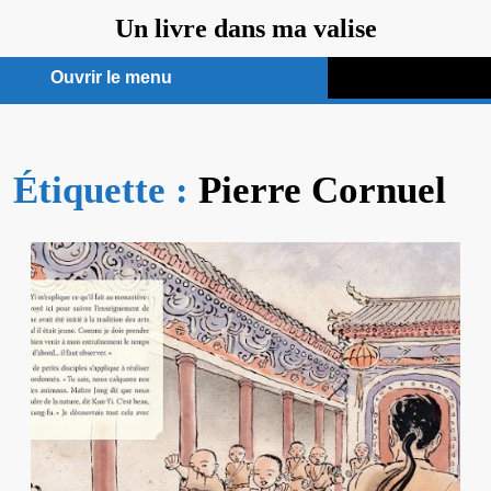
Aller
Un livre dans ma valise
au
contenu
Ouvrir le menu
Ouvrir
le
Étiquette :
menu
Pierre Cornuel