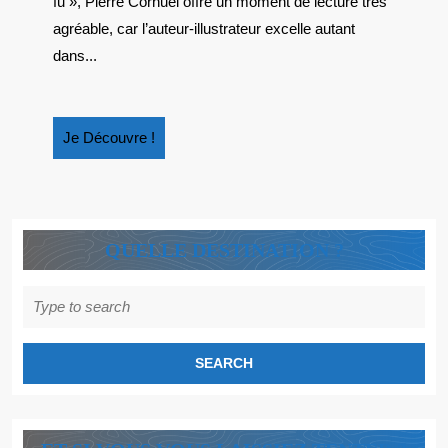
fu », Pierre Cornuel offre un moment de lecture très
agréable, car l’auteur-illustrateur excelle autant
dans...
Je
Je Découvre !
Découvre
!
QUELLE DESTINATION ?
Search
for: