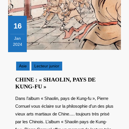
16
Jan
2024
16
janvier
2024
Asie
Lecteur junior
CHINE : « SHAOLIN, PAYS DE
CHINE
KUNG-FU »
:
Dans l’album « Shaolin, pays de Kung-fu », Pierre
« SHAOLIN,
Cornuel vous éclaire sur la philosophie d’un des plus
PAYS
DE
vieux arts martiaux de Chine…. toujours très prisé
KUNG-
par les Chinois. L’album « Shaolin pays de Kung-
FU »