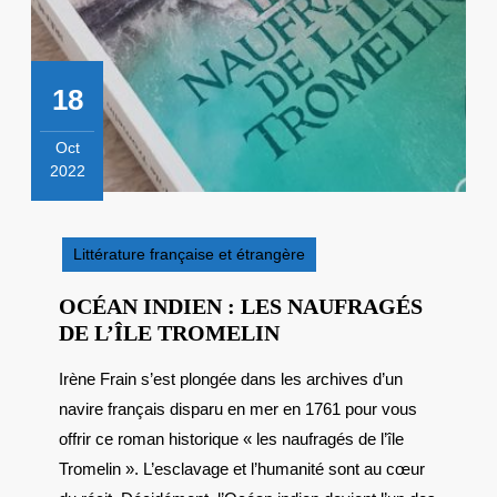
18
Oct
2022
18
octobre
2022
Littérature française et étrangère
OCÉAN INDIEN : LES NAUFRAGÉS
OCÉAN
DE L’ÎLE TROMELIN
INDIEN
Irène Frain s’est plongée dans les archives d’un
:
navire français disparu en mer en 1761 pour vous
LES
NAUFRAGÉS
offrir ce roman historique « les naufragés de l’île
DE
Tromelin ». L’esclavage et l’humanité sont au cœur
L’ÎLE