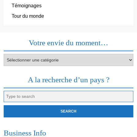
Témoignages
Tour du monde
Votre envie du moment…
Votre
envie
du
moment…
A la recherche d’un pays ?
Search
for:
Business Info