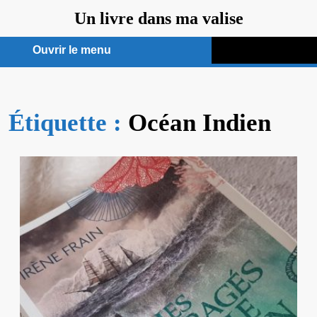
Aller
Un livre dans ma valise
au
contenu
Ouvrir le menu
Ouvrir
le
Étiquette :
menu
Océan Indien