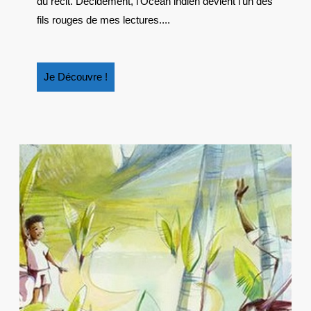
du récit. Décidément, l’Océan indien devient l’un des
TROMELIN
fils rouges de mes lectures....
Je
Je Découvre !
Découvre
!