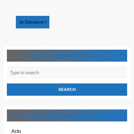
Je
Je Découvre !
Découvre
!
QUELLE DESTINATION ?
Search
for:
ET SI VOUS VOUS LAISSIEZ TENTER ?
Actu