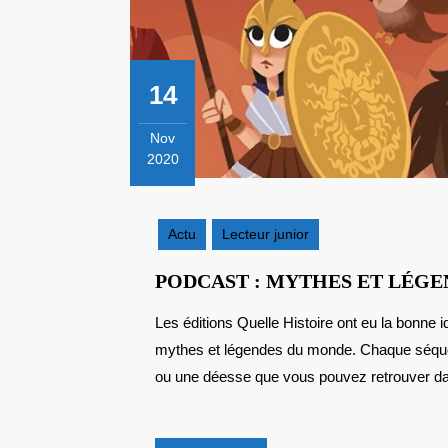
14
Nov
2020
14
novembre
2020
Actu
Lecteur junior
PODCAST : MYTHES ET LÉGE
Les éditions Quelle Histoire ont eu la bonne idée de se saisir du format podcast pour valoriser des
mythes et légendes du monde. Chaque séquenc
ou une déesse que vous pouvez retrouver dan