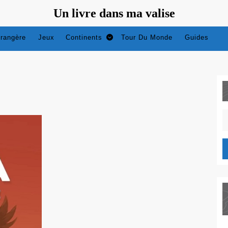
Un livre dans ma valise
trangère
Jeux
Continents
Tour Du Monde
Guides
S
fo