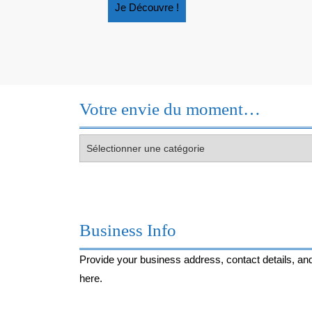
Je
Je Découvre !
Découvre
!
Votre envie du moment…
Votre
envie
du
moment…
Business Info
Provide your business address, contact details, and
here.