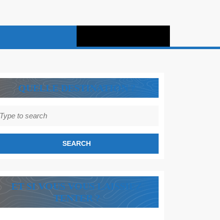
QUELLE DESTINATION ?
earch
r:
ET SI VOUS VOUS LAISSIEZ
TENTER ?