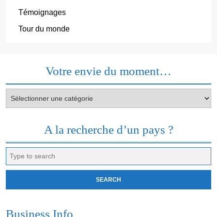
Témoignages
Tour du monde
Votre envie du moment…
Votre
envie
du
moment…
A la recherche d’un pays ?
Search
for:
Business Info