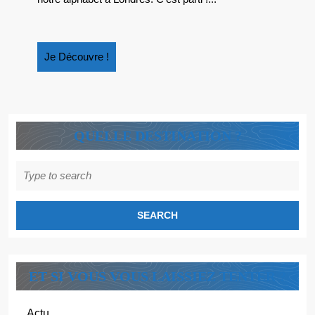
MA
SÉLECTION
HEBDO
Je
Je Découvre !
Découvre
!
QUELLE DESTINATION ?
Search
for:
ET SI VOUS VOUS LAISSIEZ TENTER ?
Actu