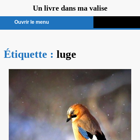
Aller
Un livre dans ma valise
au
contenu
Ouvrir le menu
Ouvrir
le
Étiquette :
menu
luge