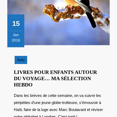
15
Jan
2016
15
janvier
2016
Actu
LIVRES POUR ENFANTS AUTOUR
DU VOYAGE… MA SÉLECTION
LIVRES
HEBDO
POUR
Dans les brèves de cette semaine, on va suivre les
ENFANTS
péripéties d’une jeune globe-trotteuse, s’émouvoir à
AUTOUR
DU
Haïti, faire de la luge avec Marc Boutavant et réviser
VOYAGE…
notre alphabet à Londres. C’est parti !...