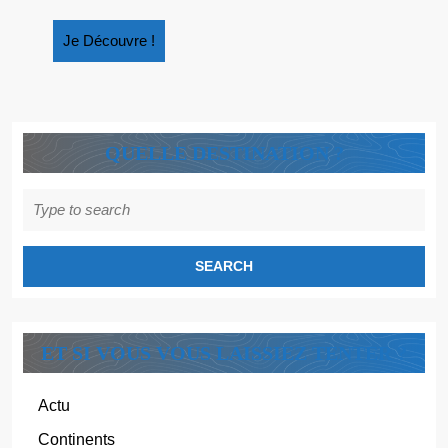
Je
Je Découvre !
Découvre
!
QUELLE DESTINATION ?
Search
for:
ET SI VOUS VOUS LAISSIEZ TENTER ?
Actu
Continents