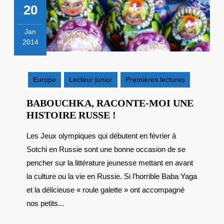
20
Jan
2014
20
janvier
2014
Europe
Lecteur junior
Premières lectures
BABOUCHKA, RACONTE-MOI UNE
BABOUCHKA,
HISTOIRE RUSSE !
RACONTE-
Les Jeux olympiques qui débutent en février à
MOI
Sotchi en Russie sont une bonne occasion de se
UNE
HISTOIRE
pencher sur la littérature jeunesse mettant en avant
RUSSE
la culture ou la vie en Russie. Si l’horrible Baba Yaga
!
et la délicieuse « roule galette » ont accompagné
nos petits...