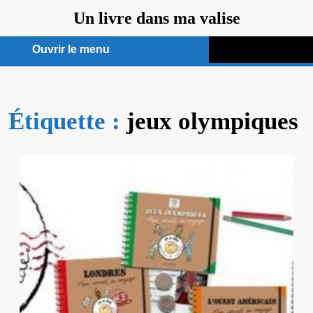
Aller
Un livre dans ma valise
au
contenu
Ouvrir le menu
Ouvrir
le
Étiquette :
menu
jeux olympiques