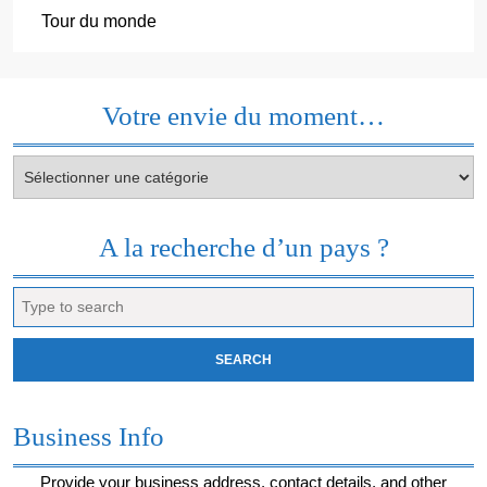
Tour du monde
Votre envie du moment…
Votre
envie
du
moment…
A la recherche d’un pays ?
Search
for:
Business Info
Provide your business address, contact details, and other