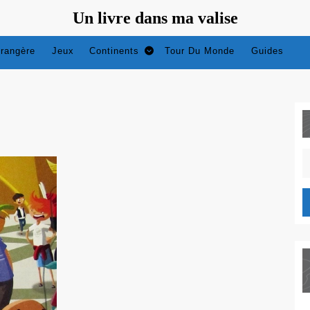
Un livre dans ma valise
trangère
Jeux
Continents
Tour Du Monde
Guides
S
fo