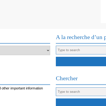
SUR
LES
CAPITALE
DU
MONDE
A la recherche d’un 
Search
for:
Chercher
 other important information
Search
for: