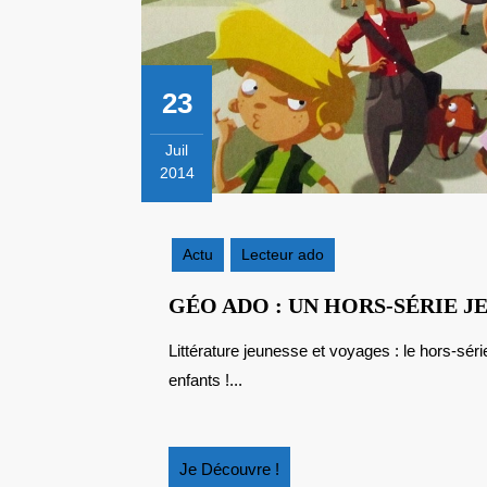
23
Juil
2014
23
juillet
2014
Actu
Lecteur ado
GÉO ADO : UN HORS-SÉRIE J
Littérature jeunesse et voyages : le hors-série de Géo Ado sur les capitales du monde va ravir vos
enfants !...
Je
Je Découvre !