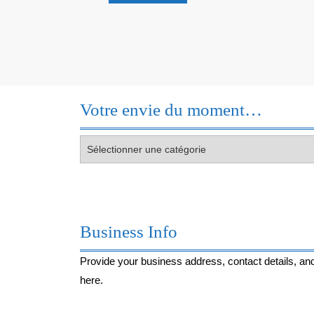
Découvre
!
Votre envie du moment…
Votre
envie
du
moment…
Business Info
Provide your business address, contact details, and
here.