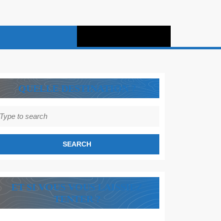
QUELLE DESTINATION ?
earch
r:
ET SI VOUS VOUS LAISSIEZ
TENTER ?