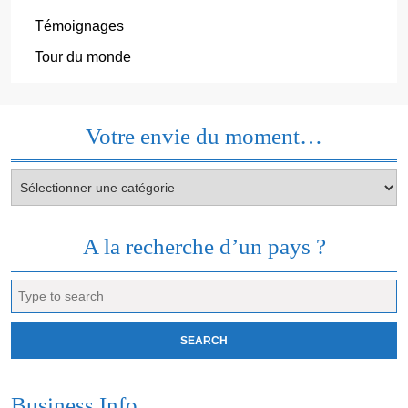
Témoignages
Tour du monde
Votre envie du moment…
Votre
envie
du
moment…
A la recherche d’un pays ?
Search
for:
Business Info