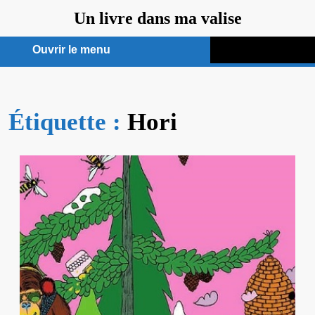
Aller
Un livre dans ma valise
au
contenu
Ouvrir le menu
Ouvrir
le
Étiquette :
menu
Hori