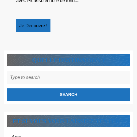
avec Picasso en toile de fond....
Je
Je Découvre !
Découvre
!
QUELLE DESTINATION ?
Search
for:
ET SI VOUS VOUS LAISSIEZ TENTER ?