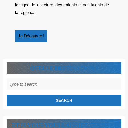
LIVRE
le signe de la lecture, des enfants et des talents de
JEUNESS
la région....
AU
CHÂTEA
Je
Je Découvre !
Découvre
!
QUELLE DESTINATION ?
Search
for:
ET SI VOUS VOUS LAISSIEZ TENTER ?