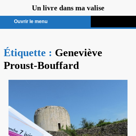
Aller
Un livre dans ma valise
au
contenu
Ouvrir le menu
Ouvrir
le
Étiquette :
menu
Geneviève
Proust-Bouffard