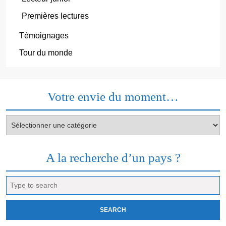
Premières lectures
Témoignages
Tour du monde
Votre envie du moment…
Votre
envie
du
moment…
A la recherche d’un pays ?
Search
for: