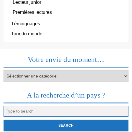
Lecteur junior
Premières lectures
Témoignages
Tour du monde
Votre envie du moment…
Votre
envie
du
moment…
A la recherche d’un pays ?
Search
for: