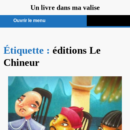
Aller
Un livre dans ma valise
au
contenu
Ouvrir le menu
Ouvrir
le
Étiquette :
menu
éditions Le
Chineur