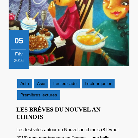
05
Fév
2016
5
février
2016
Actu
Asie
Lecteur ado
Lecteur junior
Premières lectures
LES BRÈVES DU NOUVEL AN
LES
CHINOIS
BRÈVES
Les festivités autour du Nouvel an chinois (8 février
DU
2016) sont nombreuses en France… une belle