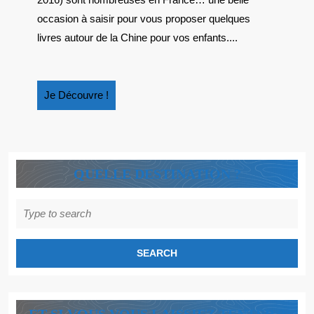
NOUVEL
AN
occasion à saisir pour vous proposer quelques
CHINOIS
livres autour de la Chine pour vos enfants....
Je
Je Découvre !
Découvre
!
QUELLE DESTINATION ?
Search
for: