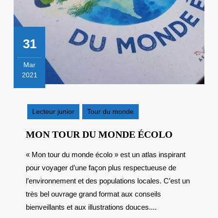
31
Mar
2021
31
mars
2021
Lecteur junior
Tour du monde
MON
MON TOUR DU MONDE ÉCOLO
TOUR
« Mon tour du monde écolo » est un atlas inspirant
DU
pour voyager d’une façon plus respectueuse de
MONDE
ÉCOLO
l’environnement et des populations locales. C’est un
très bel ouvrage grand format aux conseils
bienveillants et aux illustrations douces....