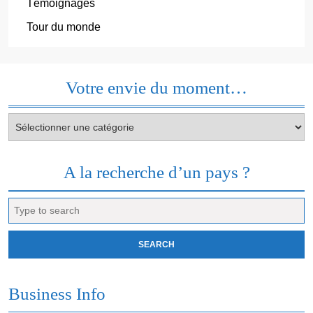
Témoignages
Tour du monde
Votre envie du moment…
Votre
envie
du
moment…
A la recherche d’un pays ?
Search
for:
Business Info