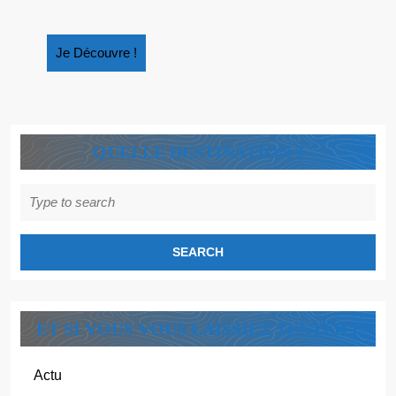
Je
Je Découvre !
Découvre
!
QUELLE DESTINATION ?
Search
for:
ET SI VOUS VOUS LAISSIEZ TENTER ?
Actu