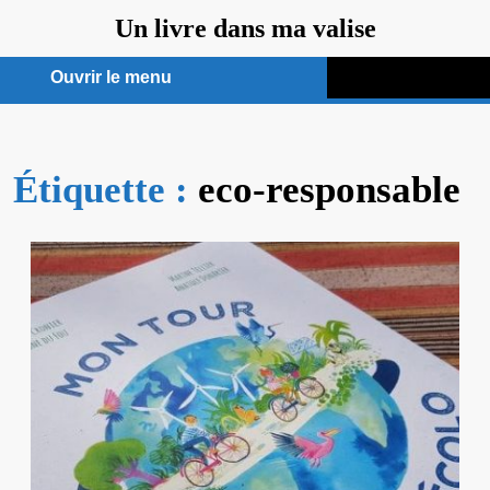
Aller
Un livre dans ma valise
au
contenu
Ouvrir le menu
Ouvrir
le
Étiquette :
menu
eco-responsable