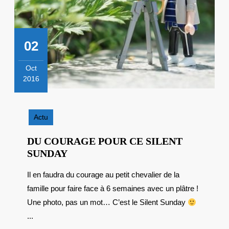
02
Oct
2016
2
octobre
2016
Actu
DU COURAGE POUR CE SILENT
DU
SUNDAY
COURAGE
Il en faudra du courage au petit chevalier de la
POUR
famille pour faire face à 6 semaines avec un plâtre !
CE
SILENT
Une photo, pas un mot… C’est le Silent Sunday
SUNDAY
...