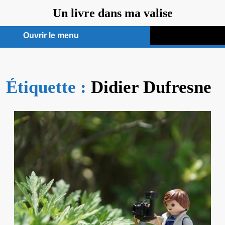
Aller
Un livre dans ma valise
au
contenu
Ouvrir le menu
Ouvrir
le
Étiquette :
menu
Didier Dufresne