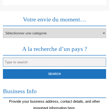
Votre envie du moment…
Votre
envie
du
moment…
A la recherche d’un pays ?
Search
for:
Business Info
Provide your business address, contact details, and other
important information here.