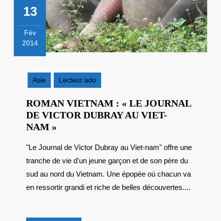
13
Fév
2014
13
février
2014
Asie
Lecteur ado
ROMAN VIETNAM : « LE JOURNAL
DE VICTOR DUBRAY AU VIET-
ROMAN
NAM »
VIETNAM
"Le Journal de Victor Dubray au Viet-nam" offre une
:
tranche de vie d'un jeune garçon et de son père du
« LE
JOURNAL
sud au nord du Vietnam. Une épopée où chacun va
DE
en ressortir grandi et riche de belles découvertes....
VICTOR
DUBRAY