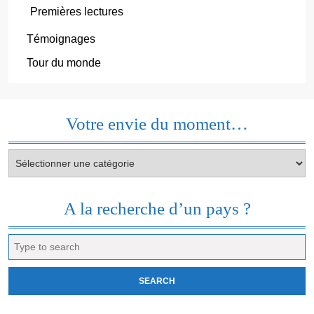
Premières lectures
Témoignages
Tour du monde
Votre envie du moment…
Votre
envie
du
moment…
A la recherche d’un pays ?
Search
for: