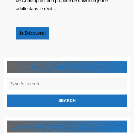
de Christophe Léon propose de suivre un jeune
adulte dans le récit...
Je
Je Découvre !
Découvre
!
QUELLE DESTINATION ?
Search
for:
ET SI VOUS VOUS LAISSIEZ TENTER ?