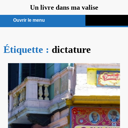
Aller
Un livre dans ma valise
au
contenu
Ouvrir le menu
Ouvrir
le
Étiquette :
menu
dictature