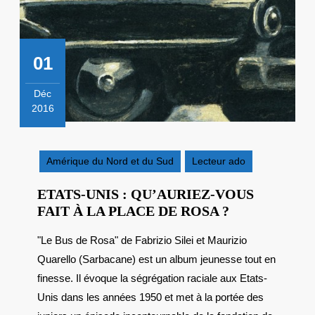
01
Déc
2016
1
décembre
2016
Amérique du Nord et du Sud
Lecteur ado
ETATS-UNIS : QU’AURIEZ-VOUS
ETATS-
FAIT À LA PLACE DE ROSA ?
UNIS
"Le Bus de Rosa" de Fabrizio Silei et Maurizio
:
Quarello (Sarbacane) est un album jeunesse tout en
QU’AURIEZ-
VOUS
finesse. Il évoque la ségrégation raciale aux Etats-
FAIT
Unis dans les années 1950 et met à la portée des
À