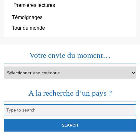
Premières lectures
Témoignages
Tour du monde
Votre envie du moment…
Votre
envie
du
moment…
A la recherche d’un pays ?
Search
for: