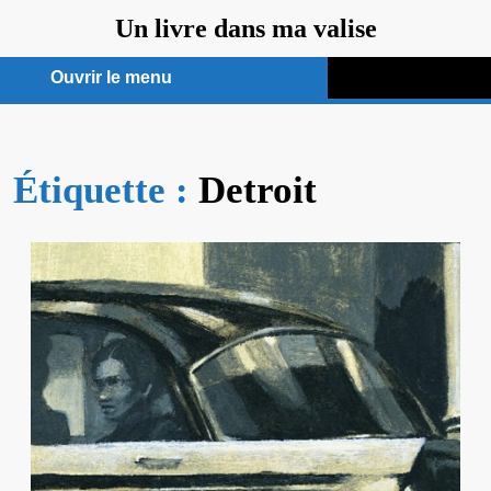
Aller
Un livre dans ma valise
au
contenu
Ouvrir le menu
Ouvrir
le
Étiquette :
menu
Detroit