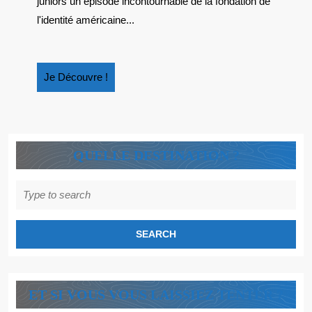
juniors un épisode incontournable de la fondation de
LA
l'identité américaine...
PLACE
DE
ROSA
Je
Je Découvre !
?
Découvre
!
QUELLE DESTINATION ?
Search
for:
ET SI VOUS VOUS LAISSIEZ TENTER ?