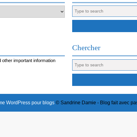
Search
for:
Chercher
 other important information
Search
for:
e WordPress pour blogs
© Sandrine Damie - Blog fait avec pa