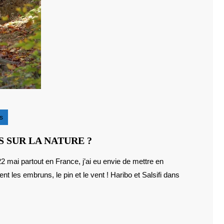
s
QUELS
 SUR LA NATURE ?
LIVRES
POUR
t les embruns, le pin et le vent ! Haribo et Salsifi dans
ENFANTS
SUR
LA
NATURE