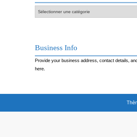
Votre
envie
du
moment…
Business Info
Provide your business address, contact details, and
here.
Thèm