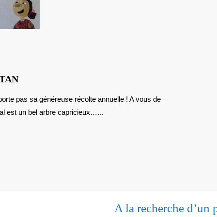
NATURE
LTAN
:
LE
l est un bel arbre capricieux…...
DATTIER
DU
SULTAN
A la recherche d’un 