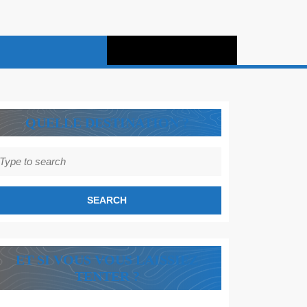
QUELLE DESTINATION ?
earch
r:
ET SI VOUS VOUS LAISSIEZ
TENTER ?