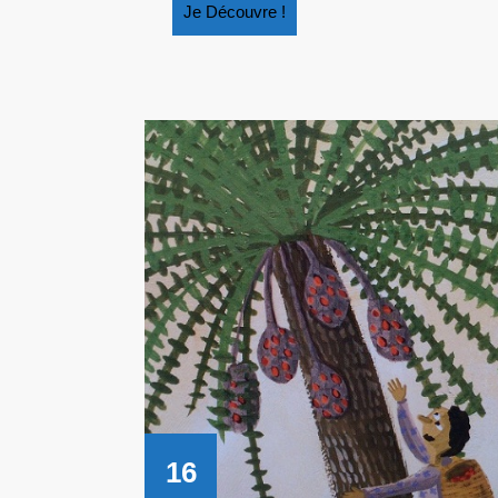
Je
Je Découvre !
Découvre
!
16