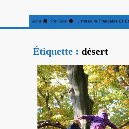
Aller
au
contenu
Actu
Par Âge
Littérature Française Et É
Étiquette :
désert