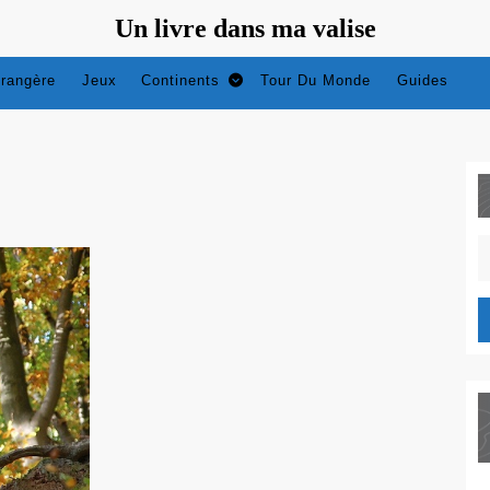
Un livre dans ma valise
trangère
Jeux
Continents
Tour Du Monde
Guides
S
fo