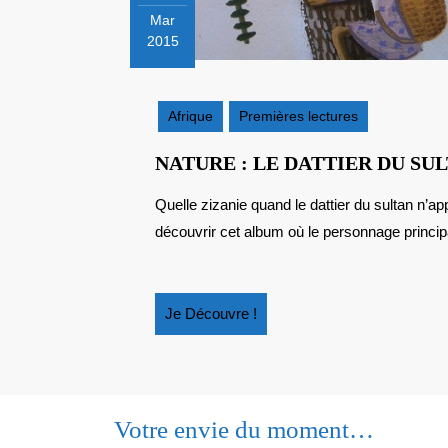
Mar
2015
16
mars
2015
Afrique
Premières lectures
NATURE : LE DATTIER DU SU
Quelle zizanie quand le dattier du sultan n’apporte pas sa généreuse récolte annuelle ! A vous de
découvrir cet album où le personnage principa
Je
Je Découvre !
Découvre
!
Votre envie du moment…