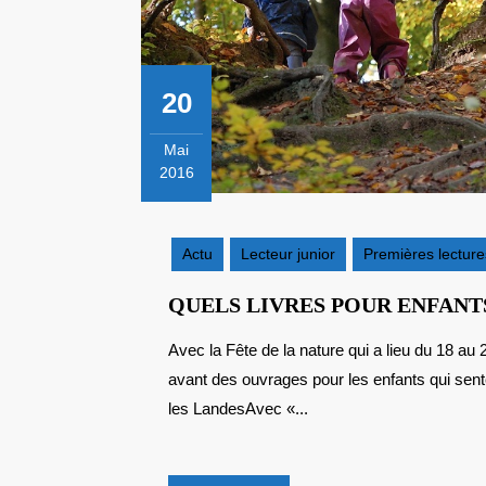
20
Mai
2016
20
mai
2016
Actu
Lecteur junior
Premières lecture
QUELS LIVRES POUR ENFANTS
Avec la Fête de la nature qui a lieu du 18 au 22 mai partout en France, j’ai eu envie de mettre en
avant des ouvrages pour les enfants qui senten
les LandesAvec «...