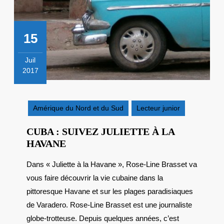
15
Juil
2017
15
juillet
2017
Amérique du Nord et du Sud
Lecteur junior
CUBA : SUIVEZ JULIETTE À LA
CUBA
HAVANE
:
Dans « Juliette à la Havane », Rose-Line Brasset va
SUIVEZ
vous faire découvrir la vie cubaine dans la
JULIETTE
À
pittoresque Havane et sur les plages paradisiaques
LA
de Varadero. Rose-Line Brasset est une journaliste
HAVANE
globe-trotteuse. Depuis quelques années, c’est