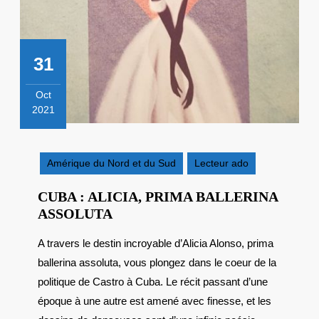
31
Oct
2021
31
octobre
2021
Amérique du Nord et du Sud
Lecteur ado
CUBA : ALICIA, PRIMA BALLERINA
CUBA
ASSOLUTA
:
A travers le destin incroyable d’Alicia Alonso, prima
ALICIA,
ballerina assoluta, vous plongez dans le coeur de la
PRIMA
BALLERINA
politique de Castro à Cuba. Le récit passant d’une
ASSOLUTA
époque à une autre est amené avec finesse, et les