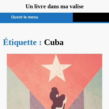
Aller
Un livre dans ma valise
au
contenu
Ouvrir le menu
Ouvrir
le
Étiquette :
menu
Cuba