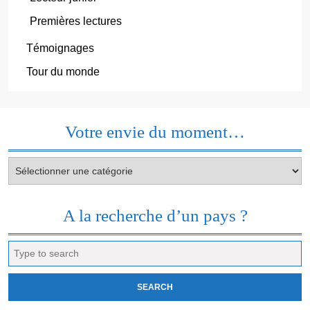
Premières lectures
Témoignages
Tour du monde
Votre envie du moment…
Votre
envie
du
moment…
A la recherche d’un pays ?
Search
for: