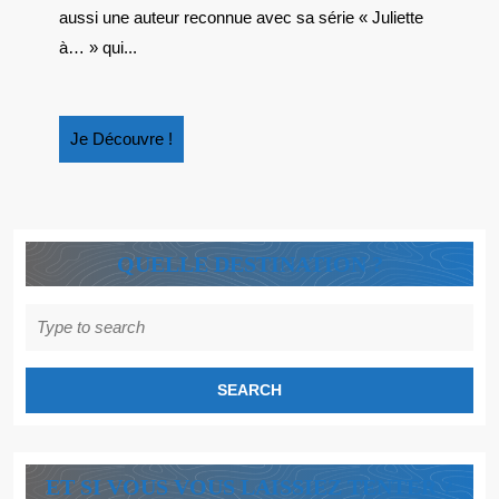
aussi une auteur reconnue avec sa série « Juliette
à… » qui...
Je
Je Découvre !
Découvre
!
QUELLE DESTINATION ?
Search
for:
ET SI VOUS VOUS LAISSIEZ TENTER ?