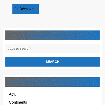
« MYTHOLOGIE
GRECQUE
Je
Je Découvre !
:
Découvre
LES
!
MONSTRES,
JOUETS
QUELLE DESTINATION ?
DES
DIEUX »
Search
for:
ET SI VOUS VOUS LAISSIEZ TENTER ?
Actu
Continents