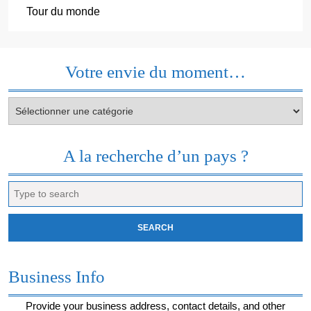
Tour du monde
Votre envie du moment…
Votre
envie
du
moment…
A la recherche d’un pays ?
Search
for:
Business Info
Provide your business address, contact details, and other