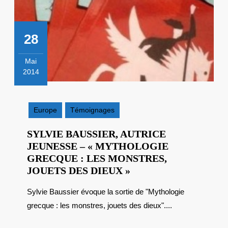
28
Mai
2014
28
mai
2014
Europe
Témoignages
SYLVIE BAUSSIER, AUTRICE
JEUNESSE – « MYTHOLOGIE
GRECQUE : LES MONSTRES,
SYLVIE
JOUETS DES DIEUX »
BAUSSIER,
Sylvie Baussier évoque la sortie de "Mythologie
AUTRICE
grecque : les monstres, jouets des dieux"....
JEUNESSE
–