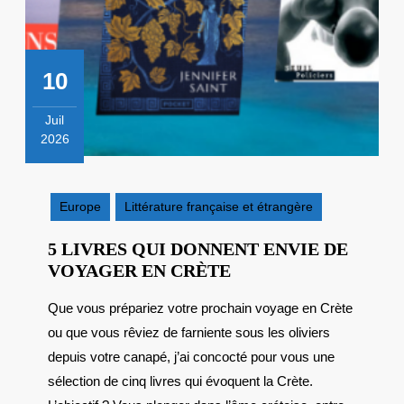
10
Juil
2026
10
juillet
2026
Europe
Littérature française et étrangère
5 LIVRES QUI DONNENT ENVIE DE
5
VOYAGER EN CRÈTE
LIVRES
Que vous prépariez votre prochain voyage en Crète
QUI
ou que vous rêviez de farniente sous les oliviers
DONNENT
ENVIE
depuis votre canapé, j’ai concocté pour vous une
DE
sélection de cinq livres qui évoquent la Crète.
VOYAGER