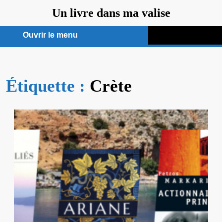
Aller
Un livre dans ma valise
au
contenu
Ouvrir le menu
Ouvrir
le
Étiquette :
menu
Crète