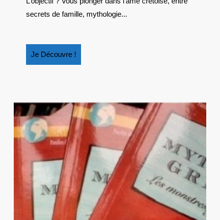
L’objectif ? Vous plonger dans l’âme crétoise, entre
EN
secrets de famille, mythologie...
CRÈTE
Je
Je Découvre !
Découvre
!