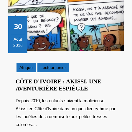
30
Août
2016
30
août
2016
Afrique
Lecteur junior
CÔTE D’IVOIRE : AKISSI, UNE
CÔTE
AVENTURIÈRE ESPIÈGLE
D’IVOIRE
Depuis 2010, les enfants suivent la malicieuse
:
Akissi en Côte d’Ivoire dans un quotidien rythmé par
AKISSI,
UNE
les facéties de la demoiselle aux petites tresses
AVENTURIÈRE
colorées....
ESPIÈGLE