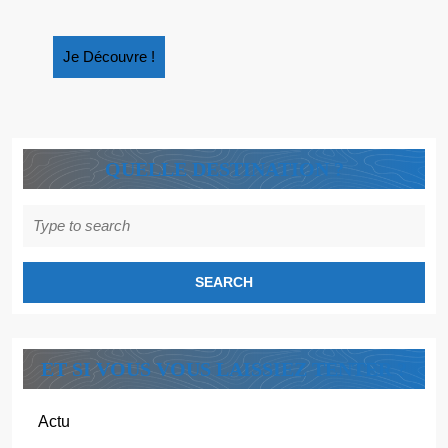
Je
Je Découvre !
Découvre
!
QUELLE DESTINATION ?
Search
for:
ET SI VOUS VOUS LAISSIEZ TENTER ?
Actu