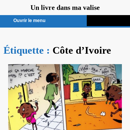
Aller
Un livre dans ma valise
au
contenu
Ouvrir le menu
Ouvrir
le
Étiquette :
menu
Côte d’Ivoire