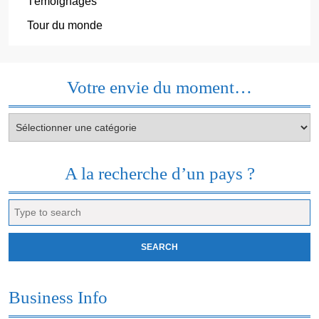
Témoignages
Tour du monde
Votre envie du moment…
Votre
envie
du
moment…
A la recherche d’un pays ?
Search
for:
Business Info