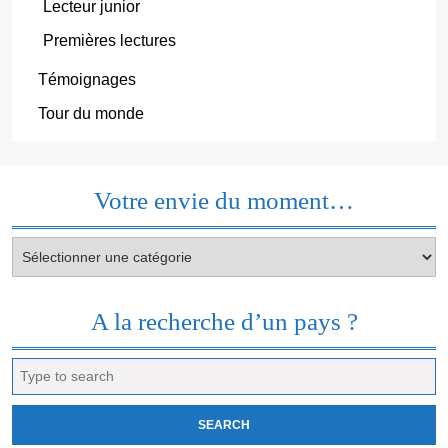
Lecteur junior
Premières lectures
Témoignages
Tour du monde
Votre envie du moment…
Votre
envie
du
moment…
A la recherche d’un pays ?
Search
for: