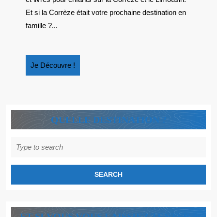
»
Et si la Corrèze était votre prochaine destination en
SUPER
famille ?...
LA
CORRÈZE »
Je
Je Découvre !
Découvre
!
QUELLE DESTINATION ?
Search
for:
ET SI VOUS VOUS LAISSIEZ TENTER ?