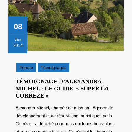
08
Jan
2014
8
janvier
2014
Europe
Témoignages
TÉMOIGNAGE D’ALEXANDRA
MICHEL : LE GUIDE » SUPER LA
TÉMOIGNAGE
CORRÈZE »
D’ALEXANDRA
Alexandra Michel, chargée de mission - Agence de
MICHEL
développement et de réservation touristiques de la
:
LE
Corrèze - a déniché pour nous quelques bons plans
GUIDE
et livres pour enfants sur la Corrèze et le Limousin.