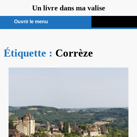
Aller
Un livre dans ma valise
au
contenu
Ouvrir le menu
Ouvrir
le
Étiquette :
menu
Corrèze