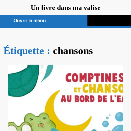
Aller
Un livre dans ma valise
au
contenu
Ouvrir le menu
Ouvrir
le
Étiquette :
menu
chansons