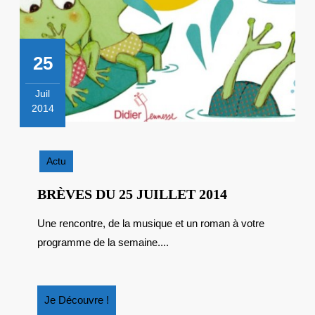
25
Juil
2014
25
juillet
2014
Actu
BRÈVES
BRÈVES DU 25 JUILLET 2014
DU
Une rencontre, de la musique et un roman à votre
25
programme de la semaine....
JUILLET
2014
Je
Je Découvre !
Découvre