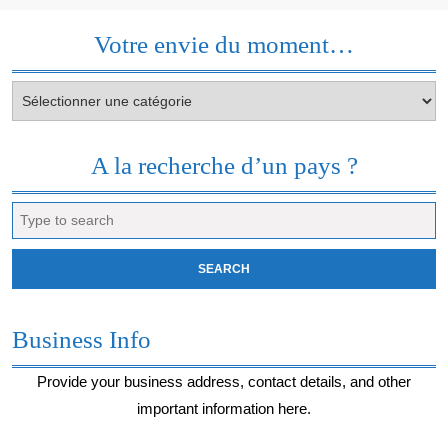
Votre envie du moment…
Votre
envie
du
moment…
A la recherche d’un pays ?
Search
for:
Business Info
Provide your business address, contact details, and other
important information here.