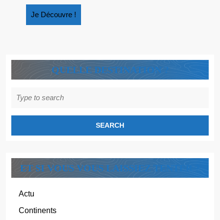
SUR
Je
Je Découvre !
LES
Découvre
CAPITA
!
DU
MONDE
QUELLE DESTINATION ?
Search
for:
ET SI VOUS VOUS LAISSIEZ TENTER ?
Actu
Continents