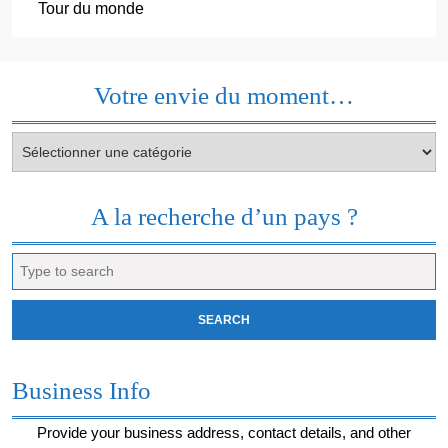
Tour du monde
Votre envie du moment…
Votre
envie
du
moment…
A la recherche d’un pays ?
Search
for:
Business Info
Provide your business address, contact details, and other