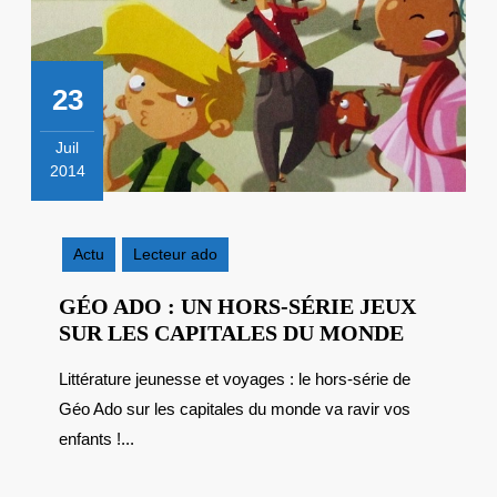
23
Juil
2014
23
juillet
2014
Actu
Lecteur ado
GÉO ADO : UN HORS-SÉRIE JEUX
GÉO
SUR LES CAPITALES DU MONDE
ADO
Littérature jeunesse et voyages : le hors-série de
:
Géo Ado sur les capitales du monde va ravir vos
UN
HORS-
enfants !...
SÉRIE
JEUX