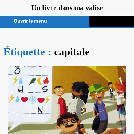
Aller
Un livre dans ma valise
au
contenu
Ouvrir le menu
Ouvrir
le
Étiquette :
menu
capitale