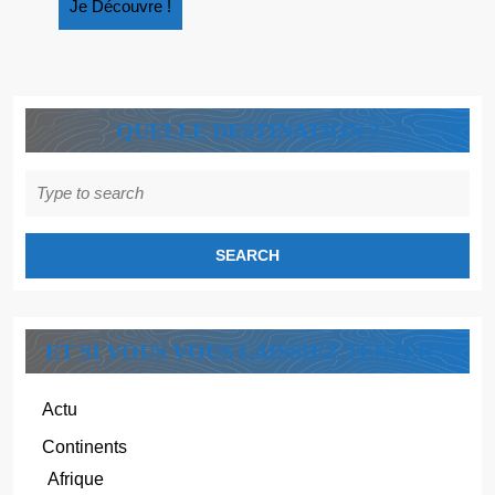
Je
Je Découvre !
Découvre
!
QUELLE DESTINATION ?
Search
for:
ET SI VOUS VOUS LAISSIEZ TENTER ?
Actu
Continents
Afrique