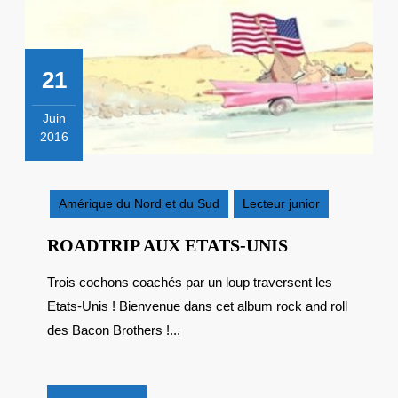
21
Juin
2016
21
juin
2016
Amérique du Nord et du Sud
Lecteur junior
ROADTRIP
ROADTRIP AUX ETATS-UNIS
AUX
Trois cochons coachés par un loup traversent les
ETATS-
Etats-Unis ! Bienvenue dans cet album rock and roll
UNIS
des Bacon Brothers !...