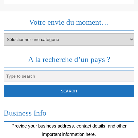
Votre envie du moment…
Votre
envie
du
moment…
A la recherche d’un pays ?
Search
for:
Business Info
Provide your business address, contact details, and other
important information here.