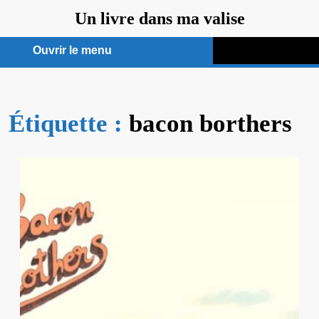
Aller
Un livre dans ma valise
au
contenu
Ouvrir le menu
Ouvrir
le
Étiquette :
menu
bacon borthers