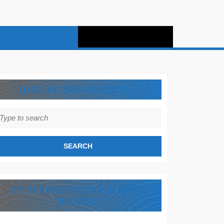
QUELLE DESTINATION ?
earch
r:
ET SI VOUS VOUS LAISSIEZ
TENTER ?