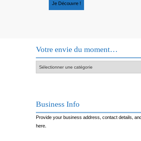
Je
Je Découvre !
Découvre
!
Votre envie du moment…
Votre
envie
du
moment…
Business Info
Provide your business address, contact details, and
here.