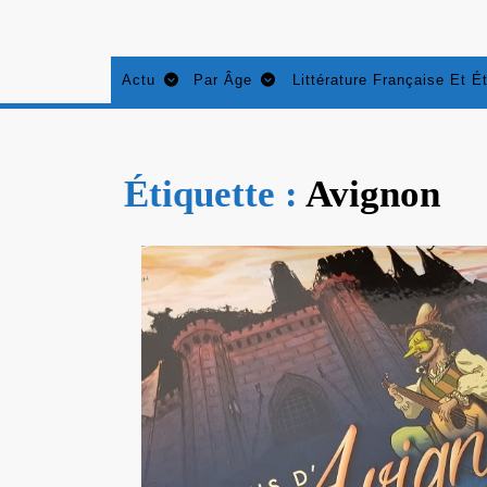
Aller
au
contenu
Actu
Par Âge
Littérature Française Et É
Étiquette :
Avignon