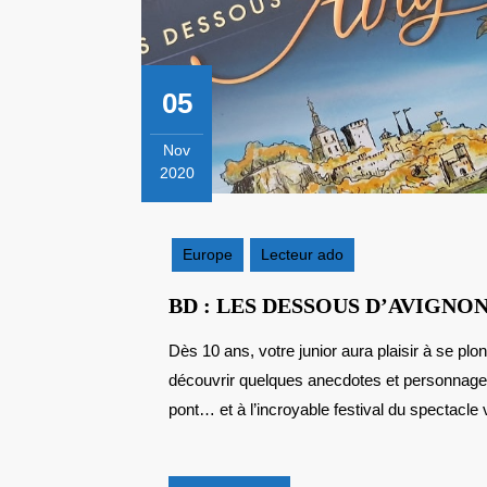
05
Nov
2020
5
novembre
2020
Europe
Lecteur ado
BD : LES DESSOUS D’AVIGNO
Dès 10 ans, votre junior aura plaisir à se plonger dans la BD « Les dessous d’Avignon » pour
découvrir quelques anecdotes et personnages q
pont… et à l’incroyable festival du spectacle 