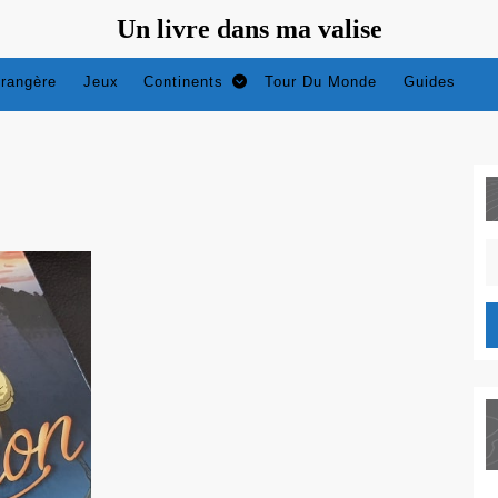
Un livre dans ma valise
trangère
Jeux
Continents
Tour Du Monde
Guides
S
fo