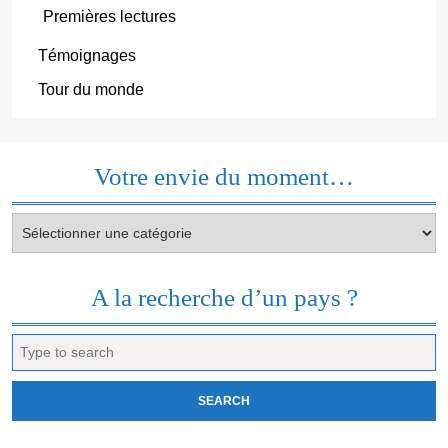
Premières lectures
Témoignages
Tour du monde
Votre envie du moment…
Votre
envie
du
moment…
A la recherche d’un pays ?
Search
for: