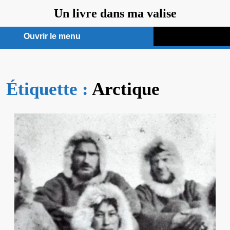
Aller
Un livre dans ma valise
au
contenu
Ouvrir le menu
Ouvrir
le
Étiquette :
menu
Arctique