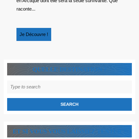
en Arctique dont elle sera la seule survivante. Que
raconte...
Je
Je Découvre !
Découvre
!
QUELLE DESTINATION ?
Search
for:
ET SI VOUS VOUS LAISSIEZ TENTER ?