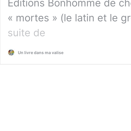
Éditions Bonhomme de che
« mortes » (le latin et le 
L’étymologie
suite de
pour
les
enfants
Un livre dans ma valise
:
latin
et
grec
ancien