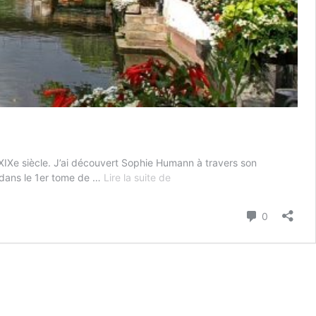
IXe siècle. J’ai découvert Sophie Humann à travers son
Alsace
e dans le 1er tome de …
Lire la suite de
:
le
Commenta
0
lac
des
damnés