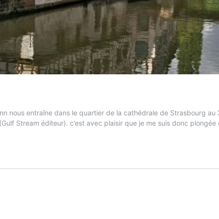
nous entraîne dans le quartier de la cathédrale de Strasbourg au X
 (Gulf Stream éditeur). c’est avec plaisir que je me suis donc plongé