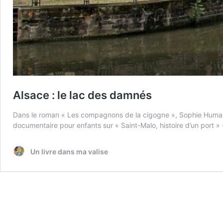
Alsace : le lac des damnés
Dans le roman « Les compagnons de la cigogne », Sophie Humann 
documentaire pour enfants sur « Saint-Malo, histoire d’un port »
Un livre dans ma valise